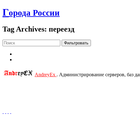
Г
орода России
Tag Archives: переезд
Фильтровать
AndreyEx
. Администрирование серверов, баз д