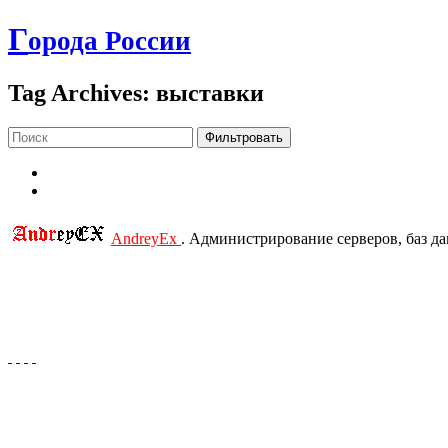
Г
орода России
Tag Archives: выставки
Фильтровать
AndreyEx
. Администрирование серверов, баз д