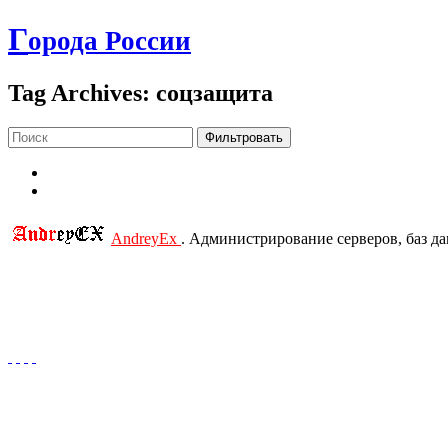
Г
орода России
Tag Archives: соцзащита
Фильтровать
AndreyEx
. Администрирование серверов, баз д