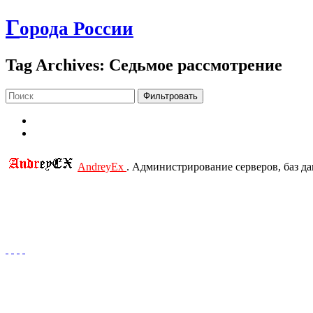
Г
орода России
Tag Archives: Седьмое рассмотрение
Фильтровать
AndreyEx
. Администрирование серверов, баз д