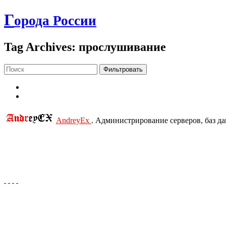
Г
орода России
Tag Archives: прослушивание
Фильтровать
AndreyEx
. Администрирование серверов, баз д