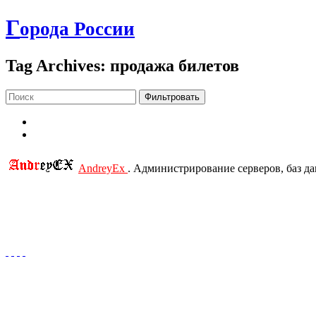
Г
орода России
Tag Archives: продажа билетов
Фильтровать
AndreyEx
. Администрирование серверов, баз д