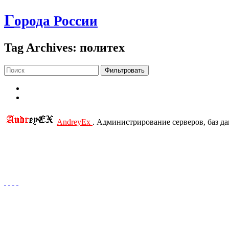
Г
орода России
Tag Archives: политех
Фильтровать
AndreyEx
. Администрирование серверов, баз д