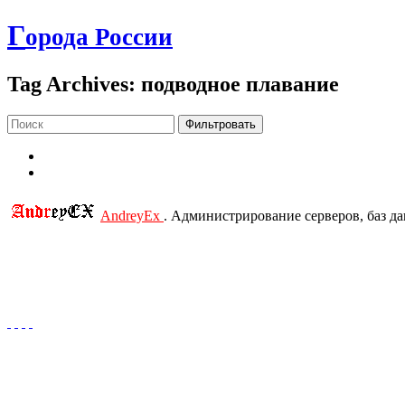
Г
орода России
Tag Archives: подводное плавание
Фильтровать
AndreyEx
. Администрирование серверов, баз д