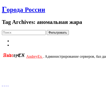
Г
орода России
Tag Archives: аномальная жара
Фильтровать
AndreyEx
. Администрирование серверов, баз д