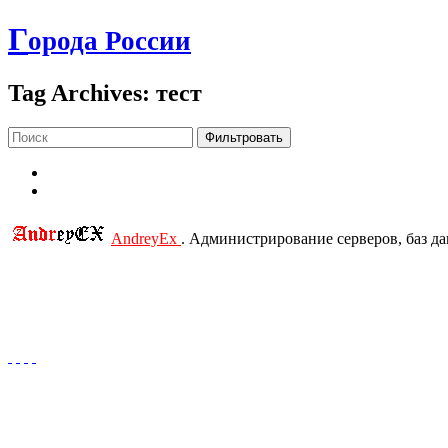
Г
орода России
Tag Archives: тест
Фильтровать
AndreyEx
. Администрирование серверов, баз д