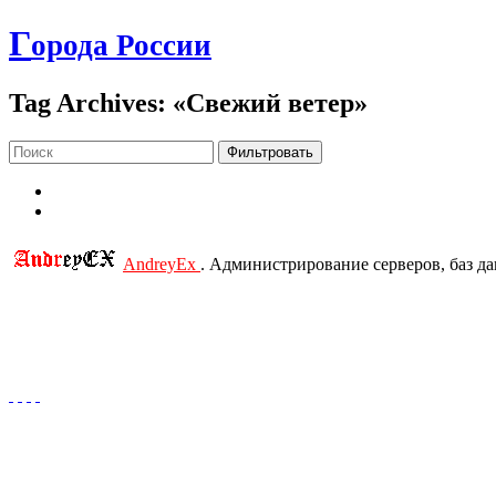
Г
орода России
Tag Archives: «Свежий ветер»
Фильтровать
AndreyEx
. Администрирование серверов, баз д