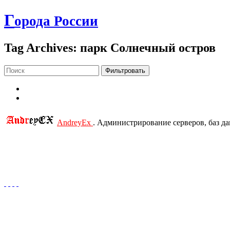
Г
орода России
Tag Archives: парк Солнечный остров
Фильтровать
AndreyEx
. Администрирование серверов, баз д