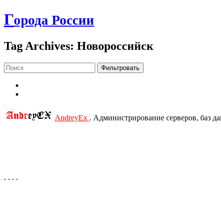
Г
орода России
Tag Archives: Новороссийск
Фильтровать
AndreyEx
. Администрирование серверов, баз д