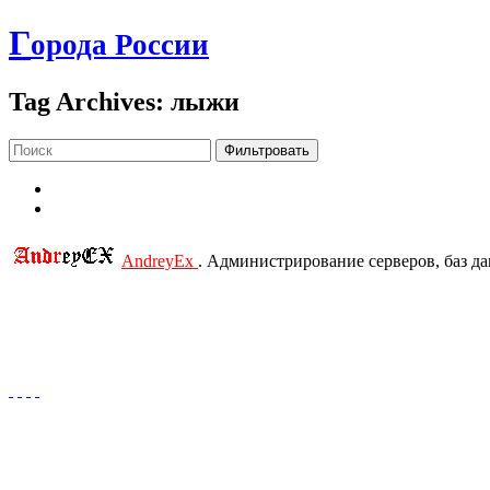
Г
орода России
Tag Archives: лыжи
Фильтровать
AndreyEx
. Администрирование серверов, баз д