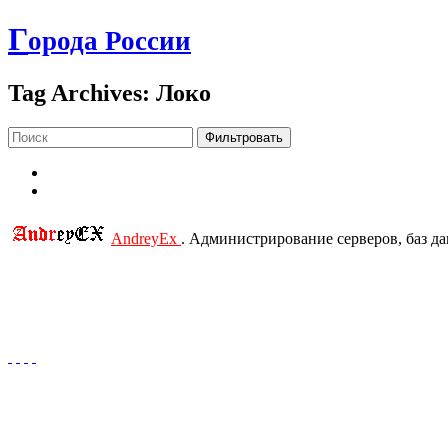
Г
орода России
Tag Archives: Локо
Фильтровать
AndreyEx
. Администрирование серверов, баз д