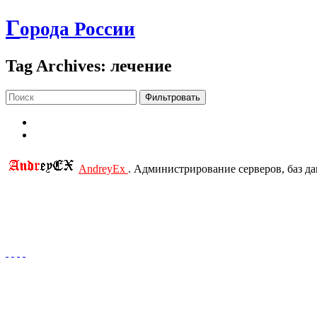
Г
орода России
Tag Archives: лечение
Фильтровать
AndreyEx
. Администрирование серверов, баз д