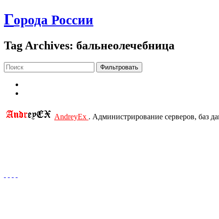
Г
орода России
Tag Archives: бальнеолечебница
Фильтровать
AndreyEx
. Администрирование серверов, баз д